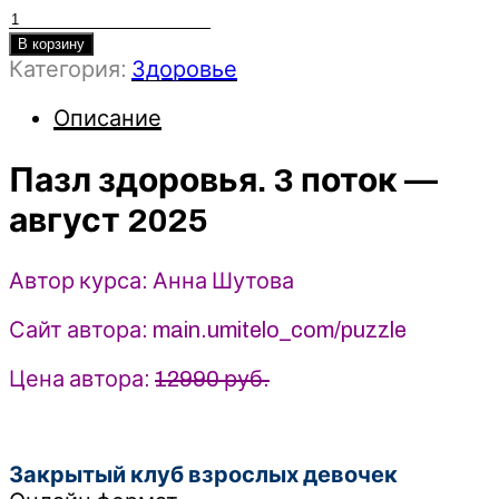
Количество
товара
В корзину
Категория:
Здоровье
Пазл
здоровья.
Описание
3
поток
Пазл здоровья. 3 поток —
(август
2025)
август 2025
-
Анна
Шутова
Автор курса: Анна Шутова
Сайт автора: main.umitelo_com/puzzle
Цена автора:
12990 руб.
Закрытый клуб взрослых девочек