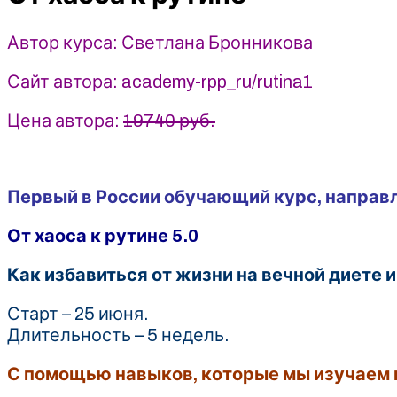
Светлана
Бронникова
Автор курса: Светлана Бронникова
(2024)
Сайт автора: academy-rpp_ru/rutina1
Цена автора:
19740 руб.
Первый в России обучающий курс, направл
От хаоса к рутине 5.0
Как избавиться от жизни на вечной диете 
Старт – 25 июня.
Длительность – 5 недель.
С помощью навыков, которые мы изучаем н