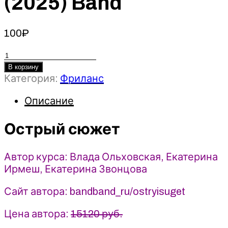
(2025) Band
100
₽
Количество
товара
В корзину
Категория:
Фриланс
Острый
сюжет
Описание
-
Влада
Острый сюжет
Ольховская,
Екатерина
Ирмеш,
Автор курса: Влада Ольховская, Екатерина
Екатерина
Ирмеш, Екатерина Звонцова
Звонцова
(2025)
Сайт автора: bandband_ru/ostryisuget
Band
Цена автора:
15120 руб.