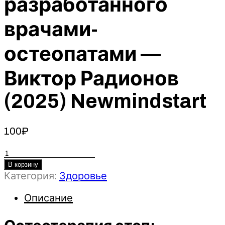
разработанного
врачами-
остеопатами —
Виктор Радионов
(2025) Newmindstart
100
₽
Количество
товара
В корзину
Категория:
Здоровье
Остеотерапия
стоп:
Описание
замедлите
старение
и