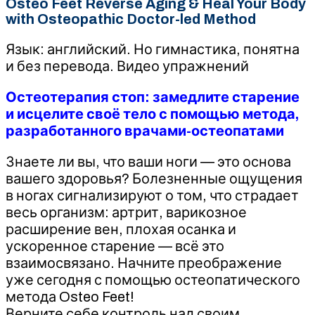
Osteo Feet Reverse Aging & Heal Your Body
with Osteopathic Doctor-led Method
Язык: английский. Но гимнастика, понятна
и без перевода. Видео упражнений
Остеотерапия стоп: замедлите старение
и исцелите своё тело с помощью метода,
разработанного врачами-остеопатами
Знаете ли вы, что ваши ноги — это основа
вашего здоровья? Болезненные ощущения
в ногах сигнализируют о том, что страдает
весь организм: артрит, варикозное
расширение вен, плохая осанка и
ускоренное старение — всё это
взаимосвязано. Начните преображение
уже сегодня с помощью остеопатического
метода Osteo Feet!
Верните себе контроль над своим