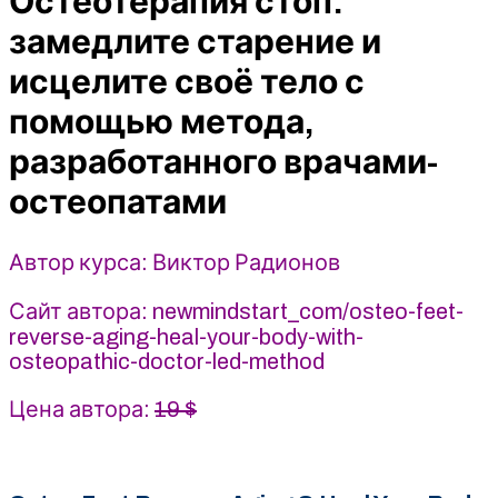
Остеотерапия стоп:
исцелите
замедлите старение и
своё
исцелите своё тело с
тело
с
помощью метода,
помощью
разработанного врачами-
метода,
разработанного
остеопатами
врачами-
остеопатами
Автор курса: Виктор Радионов
-
Виктор
Сайт автора: newmindstart_com/osteo-feet-
Радионов
reverse-aging-heal-your-body-with-
(2025)
osteopathic-doctor-led-method
Newmindstart
Цена автора:
19 $