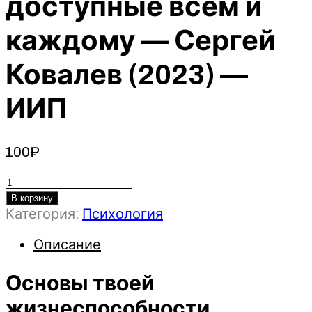
доступные всем и
каждому — Сергей
Ковалев (2023) —
ИИП
100
₽
Количество
товара
В корзину
Категория:
Психология
Основы
твоей
Описание
жизнеспособности.
Алгоритмы
Основы твоей
создания
и
жизнеспособности.