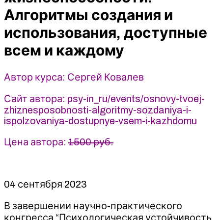
использования,
Алгоритмы создания и
доступные
всем
использования, доступные
и
всем и каждому
каждому
-
Сергей
​Автор курса: Сергей Ковалев
Ковалев
(2023)
Сайт автора: psy-in_ru/events/osnovy-tvoej-
-
zhiznesposobnosti-algoritmy-sozdaniya-i-
ИИП
ispolzovaniya-dostupnye-vsem-i-kazhdomu
Цена автора:
1500 руб.
04 сентября 2023
В завершении научно-практического
конгресса “Психологическая устойчивость