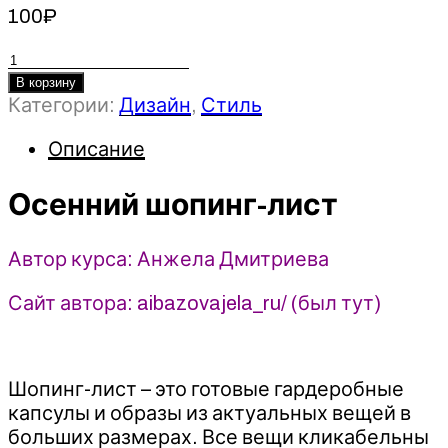
100
₽
Количество
товара
В корзину
Категории:
Дизайн
,
Стиль
Осенний
шопинг-
Описание
лист
-
Осенний шопинг-лист
Анжела
Дмитриева
(2023)
Автор курса: Анжела Дмитриева
aibazovajela
Сайт автора: aibazovajela_ru/ (был тут)
Шопинг-лист – это готовые гардеробные
капсулы и образы из актуальных вещей в
больших размерах. Все вещи кликабельны