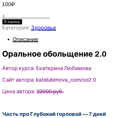
100
₽
Количество
товара
В корзину
Категория:
Здоровье
Оральное
обольщение
Описание
2.0
-
Екатерина
Оральное обольщение 2.0
Любимова
(2025)
Автор курса: Екатерина Любимова
Сайт автора: katelubimova_com/oo2.0
Цена автора:
22000 руб.
Часть про Глубокий горловой — 7 дней