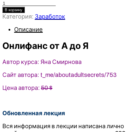
Количество
товара
В корзину
Категория:
Заработок
Онлифанс
от
Описание
А
до
Онлифанс от А до Я
Я
-
Яна
Автор курса: Яна Смирнова
Смирнова
(2025)
Сайт автора: t_me/aboutadultsecrets/753
Цена автора:
50 $
Обновленная лекция
Вся информация в лекции написана лично