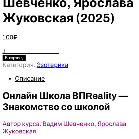
Шевченко, Ярослава
Жуковская (2025)
100
₽
Количество
товара
В корзину
Категория:
Эзотерика
Онлайн
Школа
Описание
ВПReality-
Знакомство
Онлайн Школа ВПReality —
со
школой
Знакомство со школой
-
Вадим
Автор курса: Вадим Шевченко, Ярослава
Шевченко,
Жуковская
Ярослава