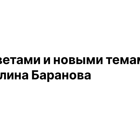
етами и новыми темам
илина Баранова