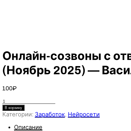
Онлайн-созвоны с отв
(Ноябрь 2025) — Вас
100
₽
Количество
товара
В корзину
Категории:
Заработок
,
Нейросети
Онлайн-
созвоны
Описание
с