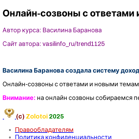
ответами
Онлайн-созвоны с ответами и
и
новыми
темами
Автор курса: Василина Баранова
2
раза
Сайт автора: vasilinfo_ru/trend1125
в
месяц
(Ноябрь
Василина Баранова создала систему дохода
2025)
-
Онлайн-созвоны с ответами и новыми темами
Василина
Баранова
Внимание:
на онлайн созвоны собираемся пе
(c)
Zolotoi
2025
Правообладателям
Политика конфиденциальности