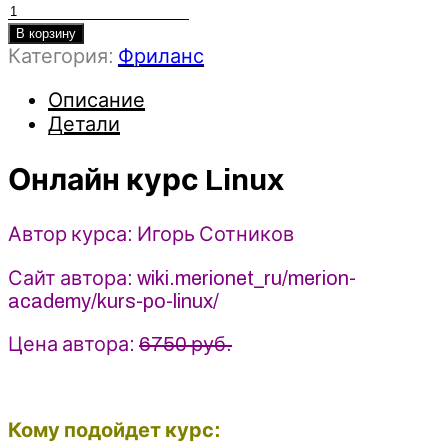
Количество
товара
В корзину
Категория:
Фриланс
Онлайн
курс
Описание
Linux
Детали
2021
Merion
Networks
Онлайн курс Linux
-
Игорь
Автор курса: Игорь Сотников
Сотников
Сайт автора: wiki.merionet_ru/merion-
academy/kurs-po-linux/
Цена автора:
6750 руб.
Кому подойдет курс: