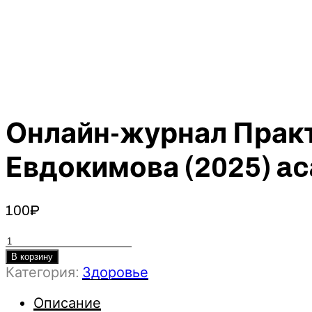
Онлайн-журнал Практ
Евдокимова (2025) ac
100
₽
Количество
товара
В корзину
Категория:
Здоровье
Онлайн-
журнал
Описание
Практика