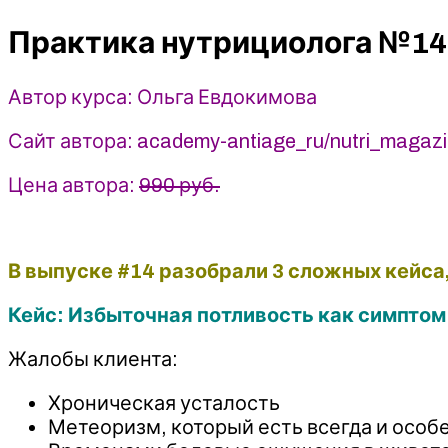
нутрициолога
Практика нутрициолога №14
№14
-
Ольга
Автор курса: Ольга Евдокимова
Евдокимова
(2025)
Сайт автора: academy-antiage_ru/nutri_magaz
academy-
antiage
Цена автора:
990 руб.
В выпуске #14 разобрали 3 сложных кейса,
Кейс: Избыточная потливость как симптом
Жалобы клиента:
Хроническая усталость
Метеоризм, который есть всегда и особ