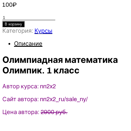
100
₽
Количество
товара
В корзину
Категория:
Курсы
Олимпиадная
математика
Описание
Олимпик.
1
Олимпиадная математика
класс
-
Олимпик. 1 класс
2023
-
nn2x2
Автор курса: nn2x2
Сайт автора: nn2x2_ru/sale_ny/
Цена автора:
2900 руб.