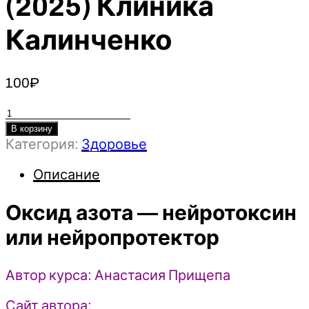
(2025) Клиника
Калинченко
100
₽
Количество
товара
В корзину
Категория:
Здоровье
Оксид
азота
Описание
-
нейротоксин
Оксид азота — нейротоксин
или
нейропротектор
или нейропротектор
-
Анастасия
Прищепа
Автор курса: Анастасия Прищепа
(2025)
Сайт автора:
Клиника