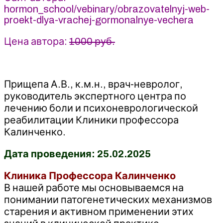
hormon_school/vebinary/obrazovatelnyj-web-
Калинченко
proekt-dlya-vrachej-gormonalnye-vechera
Цена автора:
1000 руб.
Прищепа А.В., к.м.н., врач-невролог,
руководитель экспертного центра по
лечению боли и психоневрологической
реабилитации Клиники профессора
Калинченко.
Дата проведения: 25.02.2025
Клиника Профессора Калинченко
В нашей работе мы основываемся на
понимании патогенетических механизмов
старения и активном применении этих