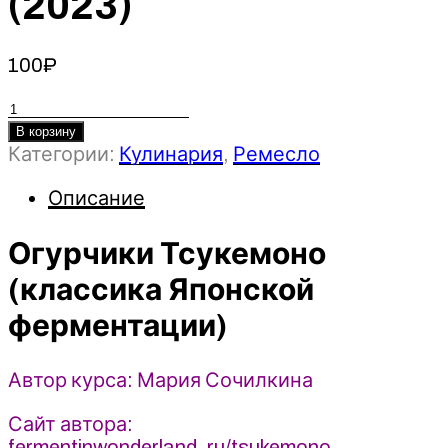
(2023)
100
₽
Количество
товара
В корзину
Категории:
Кулинария
,
Ремесло
Огурчики
Тсукемоно
Описание
(классика
Японской
Огурчики Тсукемоно
ферментации)
-
(классика Японской
Мария
ферментации)
Сочилкина
(2023)
Автор курса: Мария Сочилкина
Сайт автора:
fermentinwonderland_ru/tsukemono