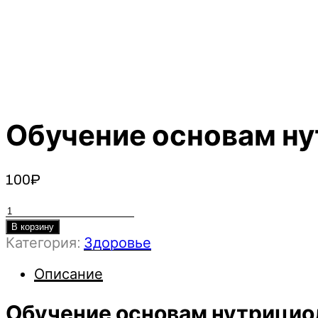
Обучение основам ну
100
₽
Количество
товара
В корзину
Категория:
Здоровье
Обучение
основам
Описание
нутрициологии
-
Обучение основам нутрицио
ступень