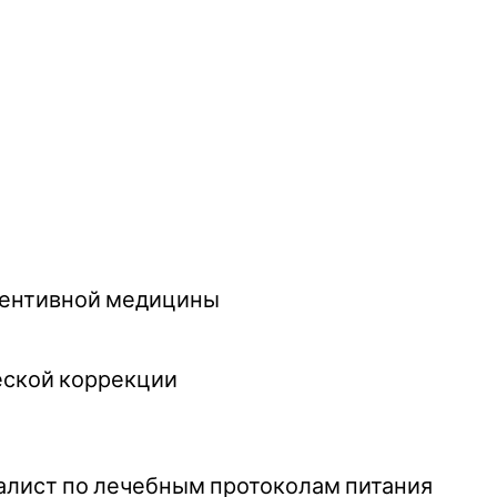
евентивной медицины
еской коррекции
алист по лечебным протоколам питания