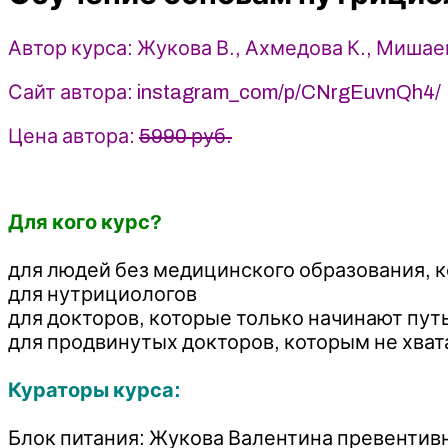
2
Автор курса: Жукова В., Ахмедова К., Мишаев
Сайт автора: instagram_com/p/CNrgEuvnQh4/
Цена автора:
5990 руб.
Для кого курс?
⠀
для людей без медицинского образования, 
для нутрициологов
для докторов, которые только начинают пу
для продвинутых докторов, которым не хв
⠀
Кураторы курса:
⠀
Блок питания: Жукова Валентина превенти