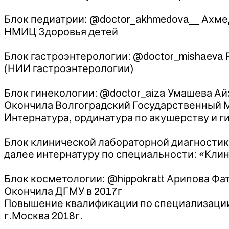
⠀
Блок педиатрии: @doctor_akhmedova__ Ахмед
НМИЦ Здоровья детей
⠀
Блок гастроэнтерологии: @doctor_mishaeva 
(НИИ гастроэнтерологии)
⠀
Блок гинекологии: @doctor_aiza Умашева Ай
Окончила Волгоградский Государственный М
Интернатура, ординатура по акушерству и г
⠀
Блок клинической лабораторной диагностики
далее интернатуру по специальности: «Кли
⠀
Блок косметологии: @hippokratt Арипова Фа
Окончила ДГМУ в 2017г
Повышение квалификации по специализации 
г.Москва 2018г.