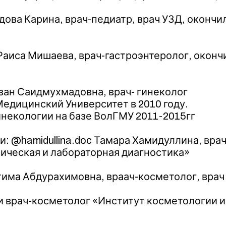
ова Карина, врач-педиатр, врач УЗД, оконч
Раиса Мишаева, врач-гастроэнтеролог, окон
зан Саидмухмадовна, врач- гинеколог
едицинский Университет в 2010 году.
инекологии на базе ВолГМУ 2011-2015гг
: @hamidullina.doc Тамара Хамидуллина, вра
ническая и лабораторная диагностика»
тима Абдурахимовна, враач-косметолог, вра
врач-косметолог «Институт косметологии и