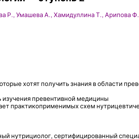
а Р., Умашева А., Хамидуллина Т., Арипова Ф.
которые хотят получить знания в области пр
ть изучения превентивной медицины
атает практикоприменимых схем нутрицевтич
вный нутрициолог, сертифицированный специ