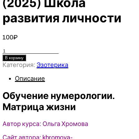
(2025) Школа
развития личности
100
₽
Количество
товара
В корзину
Категория:
Эзотерика
Обучение
нумерологии.
Описание
Матрица
жизни
Обучение нумерологии.
-
Ольга
Матрица жизни
Хромова
(2025)
Школа
Автор курса: Ольга Хромова
развития
Сайт автора: khromova-
личности