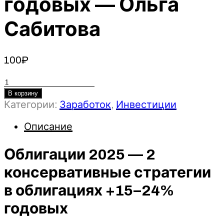
годовых — Ольга
Сабитова
100
₽
Количество
товара
В корзину
Категории:
Заработок
,
Инвестиции
Облигации
2025
Описание
-
2
консервативные
Облигации 2025 — 2
стратегии
консервативные стратегии
в
облигациях
в облигациях +15–24%
+15–
годовых
24%
годовых