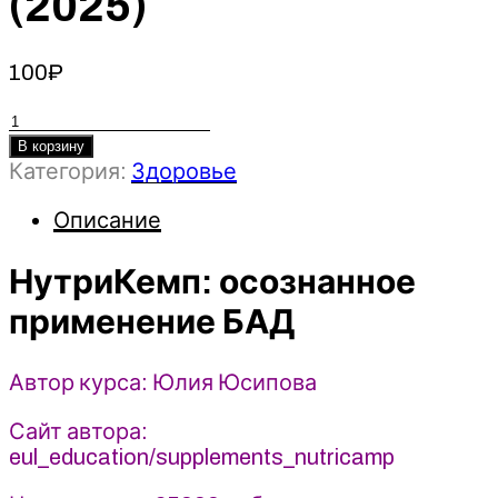
(2025)
100
₽
Количество
товара
В корзину
Категория:
Здоровье
НутриКемп:
осознанное
Описание
применение
БАД
НутриКемп: осознанное
-
Юлия
применение БАД
Юсипова
(2025)
Автор курса: Юлия Юсипова
Сайт автора:
eul_education/supplements_nutricamp