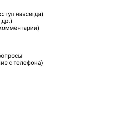
оступ навсегда)
др.)
 комментарии)
вопросы
ие с телефона)