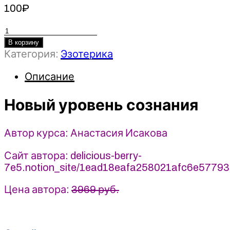
100
₽
Количество
товара
В корзину
Категория:
Эзотерика
Новый
уровень
Описание
сознания
-
Новый уровень сознания
Анастасия
Исакова
(2025)
Автор курса: Анастасия Исакова
Сайт автора: delicious-berry-
7e5.notion_site/1ead18eafa258021afc6e5779
Цена автора:
3969 руб.