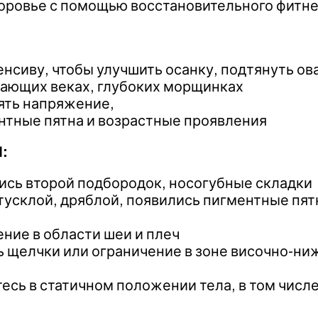
здоровье с помощью восстановительного фитн
нсиву, чтобы улучшить осанку, подтянуть ова
сающих веках, глубоких морщинках
нять напряжение,
ентные пятна и возрастные проявления
:
ились второй подбородок, носогубные складки
 тусклой, дряблой, появились пигментные пя
ение в области шеи и плеч
сь щелчки или ограничение в зоне височно-н
итесь в статичном положении тела, в том чис