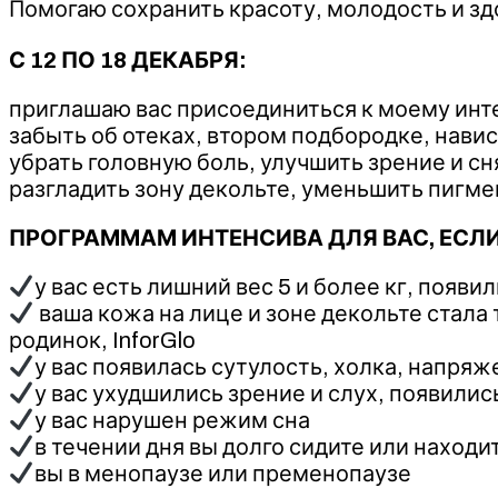
‌Помогаю сохранить красоту, молодость и 
С 12 ПО 18 ДЕКАБРЯ:
приглашаю вас присоединиться к моему инте
забыть об отеках, втором подбородке, нави
убрать головную боль, улучшить зрение и с
разгладить зону декольте, уменьшить пигм
ПРОГРАММАМ ИНТЕНСИВА ДЛЯ ВАС, ЕСЛИ
у вас есть лишний вес 5 и более кг, появ
ваша кожа на лице и зоне декольте стала
родинок, InforGlo
у вас появилась сутулость, холка, напряж
у вас ухудшились зрение и слух, появили
у вас нарушен режим сна
в течении дня вы долго сидите или наход
вы в менопаузе или пременопаузе