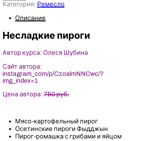
Категория:
Ремесло
Несладкие
пироги
Описание
-
Олеся
Несладкие пироги
Шубина
(2023)
Автор курса: Олеся Шубина
Сайт автора:
instagram_com/p/CzoalmNNCwc/?
img_index=1
Цена автора:
750 руб.
Мясо-картофельный пирог
Осетинские пироги Фыдджын
Пирог-ромашка с грибами и яйцом