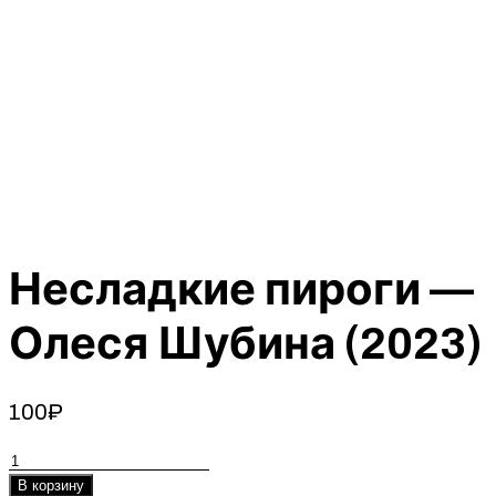
Несладкие пироги —
Олеся Шубина (2023)
100
₽
Количество
товара
В корзину