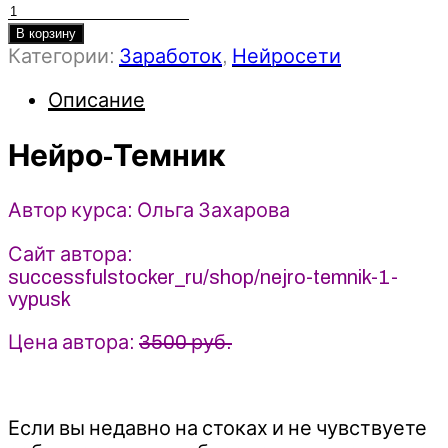
Количество
товара
В корзину
Категории:
Заработок
,
Нейросети
Нейро-
Темник
Описание
-
Ольга
Нейро-Темник
Захарова
(2025)
StockerSchool
Автор курса: Ольга Захарова
Сайт автора:
successfulstocker_ru/shop/nejro-temnik-1-
vypusk
Цена автора:
3500 руб.
Если вы недавно на стоках и не чувствуете