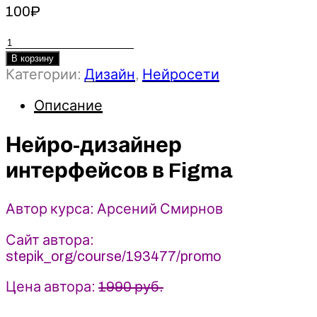
100
₽
Количество
товара
В корзину
Категории:
Дизайн
,
Нейросети
Нейро-
дизайнер
Описание
интерфейсов
в
Нейро-дизайнер
Figma
-
интерфейсов в Figma
Арсений
Смирнов
(2024)
Автор курса: Арсений Смирнов
Stepik
Сайт автора:
stepik_org/course/193477/promo
Цена автора:
1990 руб.