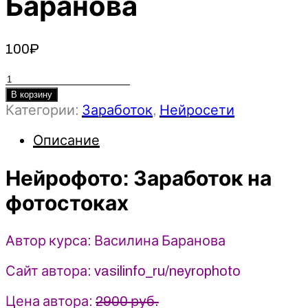
Баранова
100
₽
Количество
товара
В корзину
Категории:
Заработок
,
Нейросети
Нейрофото:
Заработок
Описание
на
фотостоках
Нейрофото: Заработок на
-
2023
фотостоках
-
Василина
Баранова
Автор курса: Василина Баранова
Сайт автора: vasilinfo_ru/neyrophoto
Цена автора:
2900 руб.