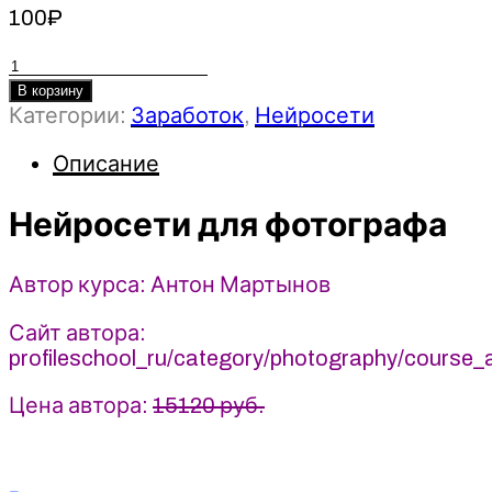
100
₽
Количество
товара
В корзину
Категории:
Заработок
,
Нейросети
Нейросети
для
Описание
фотографа
-
Нейросети для фотографа
Антон
Мартынов
(2024)
Автор курса: Антон Мартынов
profileschool
Сайт автора:
profileschool_ru/category/photography/course_
Цена автора:
15120 руб.