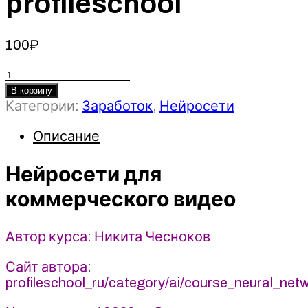
profileschool
100
₽
Количество
товара
В корзину
Категории:
Заработок
,
Нейросети
Нейросети
для
Описание
коммерческого
видео
Нейросети для
-
Никита
коммерческого видео
Чесноков
(2025)
profileschool
Автор курса: Никита Чесноков
Сайт автора:
profileschool_ru/category/ai/course_neural_ne