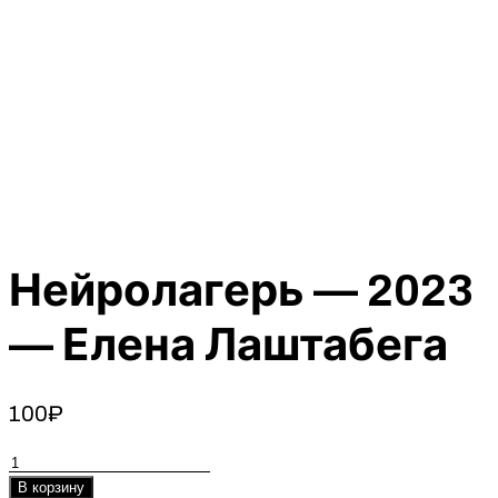
Нейролагерь — 2023
— Елена Лаштабега
100
₽
Количество
товара
В корзину