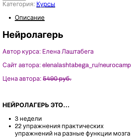
Категория:
Курсы
Нейролагерь
-
Описание
2023
-
Елена
Нейролагерь
Лаштабега
Автор курса: Елена Лаштабега
Сайт автора: elenalashtabega_ru/neurocamp
Цена автора:
5490 руб.
НЕЙРОЛАГЕРЬ ЭТО…
3 недели
22 упражнения практических
упражнений на разные функции мозга