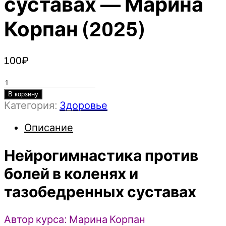
суставах — Марина
Корпан (2025)
100
₽
Количество
товара
В корзину
Категория:
Здоровье
Нейрогимнастика
против
Описание
болей
в
Нейрогимнастика против
коленях
и
болей в коленях и
тазобедренных
тазобедренных суставах
суставах
-
Марина
Автор курса: Марина Корпан