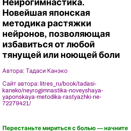
Нейрогимнастика.
растяжки
нейронов,
Новейшая японская
позволяющая
методика растяжки
избавиться
от
нейронов, позволяющая
любой
избавиться от любой
тянущей
или
тянущей или ноющей боли
ноющей
боли
Автора: Тадаси Канэко
-
Тадаси
Сайт автора: litres_ru/book/tadasi-
Канэко
kaneko/neyrogimnastika-noveyshaya-
(2025)
yaponskaya-metodika-rastyazhki-ne-
72279421/
Перестаньте мириться с болью — начните