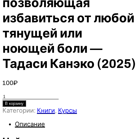
позволяющая
избавиться от любой
тянущей или
ноющей боли —
Тадаси Канэко (2025)
100
₽
Количество
товара
В корзину
Категории:
Книги
,
Курсы
Нейрогимнастика.
Новейшая
Описание
японская
методика