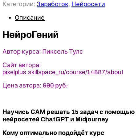
Категории:
Заработок
,
Нейросети
НейроГений
-
Описание
Пиксель
Тулс
(2023)
НейроГений
Автор курса: Пиксель Тулс
Сайт автора:
pixelplus.skillspace_ru/course/14887/about
Цена автора:
990 руб.
Научись САМ решать 15 задач с помощью
нейросетей ChatGPT и Midjourney
Кому оптимально подойдёт курс