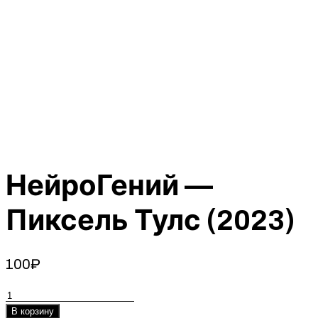
НейроГений —
Пиксель Тулс (2023)
100
₽
Количество
товара
В корзину