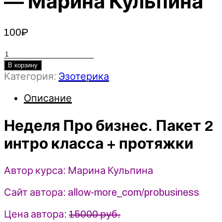
— Марина Кульпина
100
₽
Количество
товара
В корзину
Категория:
Эзотерика
Неделя
Про
Описание
бизнес.
Пакет
Неделя Про бизнес. Пакет 2
2
интро
интро класса + протяжки
класса
+
протяжки
Автор курса: Марина Кульпина
-
Сайт автора: allow-more_com/probusiness
2023
Access
Цена автора:
15000 руб.
Consiousness