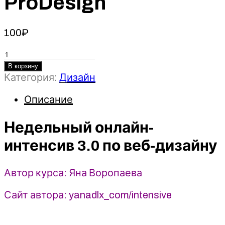
ProDesign
100
₽
Количество
товара
В корзину
Категория:
Дизайн
Недельный
онлайн-
Описание
интенсив
3.0
Недельный онлайн-
по
веб-
интенсив 3.0 по веб-дизайну
дизайну
-
Яна
Автор курса: Яна Воропаева
Воропаева
Сайт автора: yanadlx_com/intensive
(2026)
ProDesign