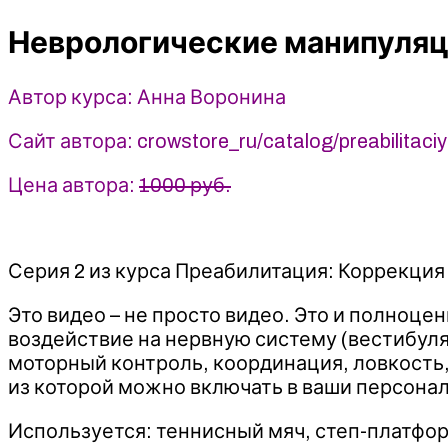
функциональной
Неврологические манипуляц
тренировке
-
2023
Автор курса: Анна Воронина
Crowstore
-
Сайт автора: crowstore_ru/catalog/preabilitaciya
Анна
Воронина
Цена автора:
1000 руб.
Серия 2 из курса Преабилитация: Коррекция
Это видео – не просто видео. Это и полноц
воздействие на нервную систему (вестибу
моторный контроль, координация, ловкость
из которой можно включать в ваши персона
Используется: теннисный мяч, степ-платфор