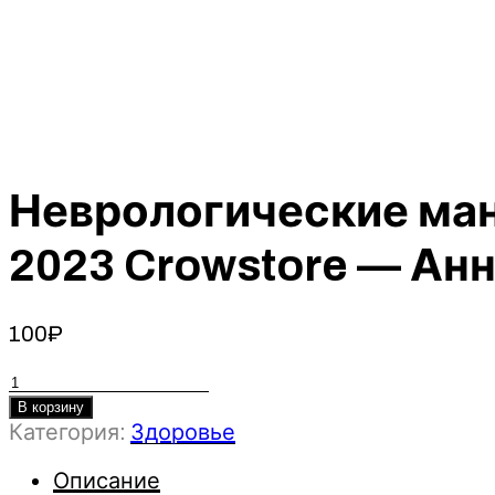
Неврологические ман
2023 Crowstore — Ан
100
₽
Количество
товара
В корзину
Категория:
Здоровье
Неврологические
манипуляции
Описание
в