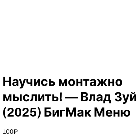
Научись монтажно
мыслить! — Влад Зуй
(2025) БигМак Меню
100
₽