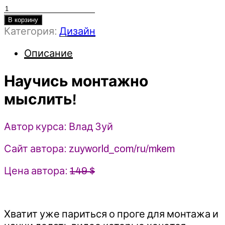
Количество
товара
В корзину
Категория:
Дизайн
Научись
монтажно
Описание
мыслить!
-
Научись монтажно
Влад
Зуй
мыслить!
(2025)
БигМак
Меню
Автор курса: Влад Зуй
Сайт автора: zuyworld_com/ru/mkem
Цена автора:
149 $
Хватит уже париться о проге для монтажа и