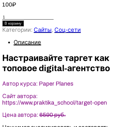
100
₽
Количество
товара
В корзину
Категории:
Сайты
,
Соц-сети
Настраивайте
таргет
Описание
как
топовое
Настраивайте таргет как
digital-
агентство
топовое digital-агентство
2022
-
Paper
Автор курса: Paper Planes
Planes
Сайт автора:
https://www.praktika_school/target-open
Цена автора:
6590 руб.