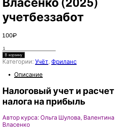
Власенко (2025)
учетбеззабот
100
₽
Количество
товара
В корзину
Категории:
Учёт
,
Фриланс
Налоговый
учет
Описание
и
расчет
Налоговый учет и расчет
налога
на
налога на прибыль
прибыль
-
Автор курса: Ольга Шулова, Валентина
Ольга
Власенко
Шулова,