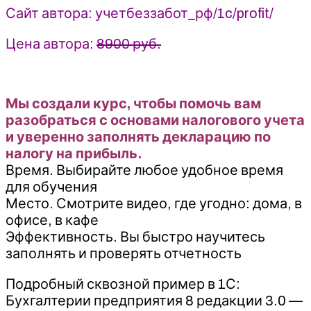
Валентина
Сайт автора: учетбеззабот_рф/1c/profit/
Власенко
(2025)
Цена автора:
8900 руб.
учетбеззабот
Мы создали курс, чтобы помочь вам
разобраться с основами налогового учета
и уверенно заполнять декларацию по
налогу на прибыль.
Время. Выбирайте любое удобное время
для обучения
Место. Смотрите видео, где угодно: дома, в
офисе, в кафе
Эффективность. Вы быстро научитесь
заполнять и проверять отчетность
Подробный сквозной пример в 1С:
Бухгалтерии предприятия 8 редакции 3.0 —