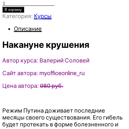
Количество
товара
В корзину
Категория:
Курсы
Накануне
крушения
Описание
-
Валерий
Накануне крушения
Соловей
(07.09.2023)
Автор курса: Валерий Соловей
Сайт автора: myofficeonline_ru
Цена автора:
980 руб.
Режим Путина доживает последние
месяцы своего существования. Его гибель
будет протекать в форме болезненного и