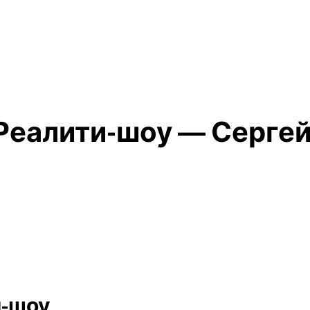
Реалити-шоу — Сергей
и-шоу