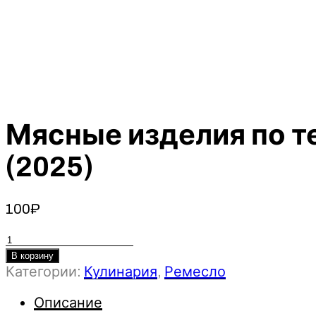
Мясные изделия по т
(2025)
100
₽
Количество
товара
В корзину
Категории:
Кулинария
,
Ремесло
Мясные
изделия
Описание
по