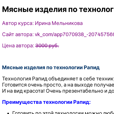
технологии
Мясные изделия по технолог
Рапид
-
Ирина
Автор курса: Ирина Мельникова
Мельникова
(2025)
Сайт автора: vk_com/app7070938_-20745756
Цена автора:
3000 руб.
Мясные изделия по технологии Рапид
Технология Рапид объединяет в себе техник
Готовится очень просто, а на выходе получа
И на вид красота! Очень презентабельно и д
Преимущества технологии Рапид:
Готовить по этой технологии можно любо