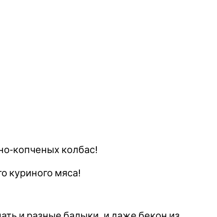
но-копченых колбас!
го куриного мяса!
ать и разные балыки, и даже бекон из