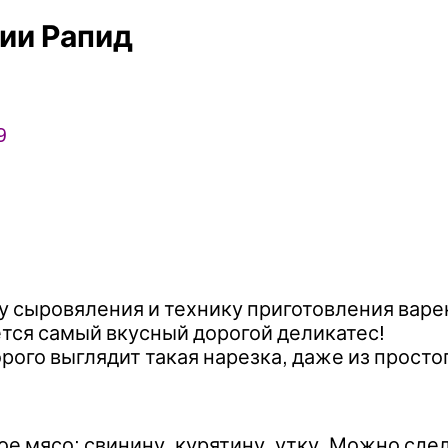
ии Рапид
9
у сыровяления и технику приготовления варе
ется самый вкусный дорогой деликатес!
орого выглядит такая нарезка, даже из просто
е мясо: свинину, курятину, утку. Можно сдел