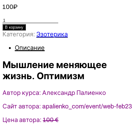
100
₽
Количество
товара
В корзину
Категория:
Эзотерика
Мышление
меняющее
Описание
жизнь.
Оптимизм
Мышление меняющее
-
2023
жизнь. Оптимизм
-
Александр
Палиенко
Автор курса: Александр Палиенко
Сайт автора: apalienko_com/event/web-feb23
Цена автора:
100 €