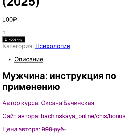
(2025)
100
₽
Количество
товара
В корзину
Категория:
Психология
Мужчина:
инструкция
Описание
по
применению
Мужчина: инструкция по
-
Оксана
применению
Бачинская
(2025)
Автор курса: Оксана Бачинская
Сайт автора: bachinskaya_online/chis/bonus
Цена автора:
990 руб.