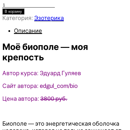
Количество
товара
В корзину
Категория:
Эзотерика
Моё
биополе
Описание
—
моя
Моё биополе — моя
крепость
-
крепость
Эдуард
Гуляев
(2026)
Автор курса: Эдуард Гуляев
Сайт автора: edgul_com/bio
Цена автора:
3800 руб.
Биополе — это энергетическая оболочка