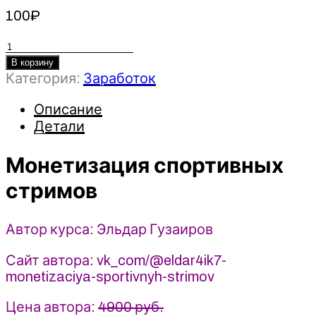
100
₽
Количество
товара
В корзину
Категория:
Заработок
Монетизация
спортивных
Описание
стримов
Детали
2021
-
Эльдар
Монетизация спортивных
Гузаиров
стримов
Автор курса: Эльдар Гузаиров
Сайт автора: vk_com/@eldar4ik7-
monetizaciya-sportivnyh-strimov
Цена автора:
4900 руб.