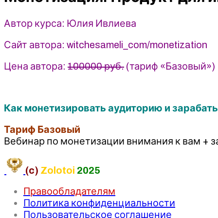
Юлия
Ивлиева
Автор курса: Юлия Ивлиева
(2023)
Сайт автора: witchesameli_com/monetization
Цена автора:
100000 руб.
(тариф «Базовый»)
Как монетизировать аудиторию и зарабаты
Тариф Базовый
Вебинар по монетизации внимания к вам + з
(c)
Zolotoi
2025
Правообладателям
Политика конфиденциальности
Пользовательское соглашение