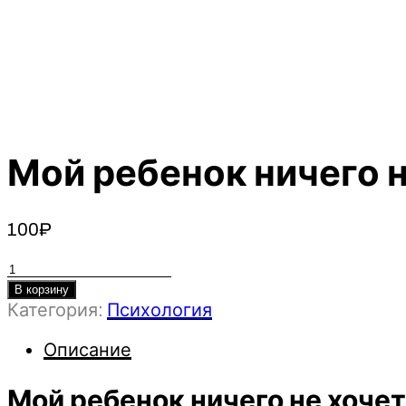
Мой ребенок ничего н
100
₽
Количество
товара
В корзину
Категория:
Психология
Мой
ребенок
Описание
ничего
не
Мой ребенок ничего не хочет
хочет