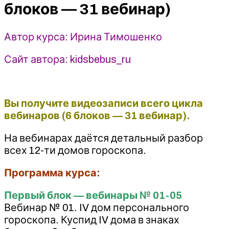
натальной
блоков — 31 вебинар)
карты
(6
блоков
Автор курса: Ирина Тимошенко
-
Сайт автора: kidsbebus_ru
31
вебинар)
-
Ирина
Вы получите видеозаписи всего цикла
Тимошенко
вебинаров (6 блоков — 31 вебинар).
На вебинарах даётся детальный разбор
всех 12-ти домов гороскопа.
Программа курса:
Первый блок — вебинары № 01-05
Вебинар № 01. IV дом персонального
гороскопа. Куспид IV дома в знаках