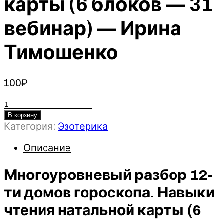
карты (6 блоков — 31
вебинар) — Ирина
Тимошенко
100
₽
Количество
товара
В корзину
Категория:
Эзотерика
Многоуровневый
разбор
Описание
12-
ти
Многоуровневый разбор 12-
домов
гороскопа.
ти домов гороскопа. Навыки
Навыки
чтения натальной карты (6
чтения