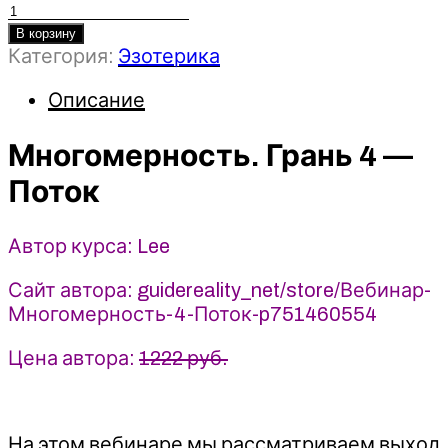
Количество
товара
В корзину
Категория:
Эзотерика
Многомерность.
Грань
Описание
4
-
Поток
Многомерность. Грань 4 —
(2025)
Поток
Lee
Автор курса: Lee
Сайт автора: guidereality_net/store/Вебинар-
Многомерность-4-Поток-p751460554
Цена автора:
1222 руб.
На этом вебинаре мы рассматриваем выход