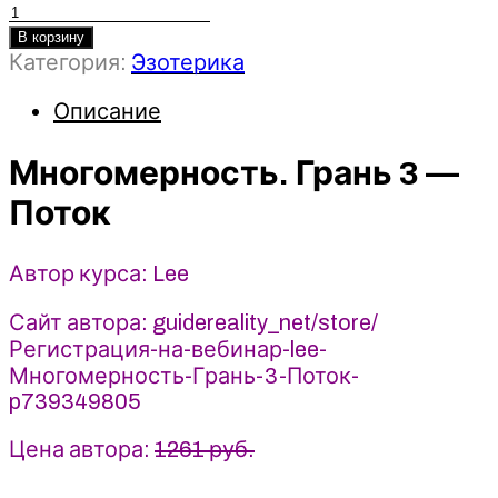
Количество
товара
В корзину
Категория:
Эзотерика
Многомерность.
Грань
Описание
3
-
Поток
Многомерность. Грань 3 —
(2025)
Поток
Lee
Автор курса: Lee
Сайт автора: guidereality_net/store/
Регистрация-на-вебинар-lee-
Многомерность-Грань-3-Поток-
p739349805
Цена автора:
1261 руб.